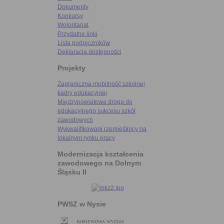
Dokumenty
Konkursy
Wolontariat
Przydatne linki
Lista podręczników
Deklaracja dostępności
Projekty
Zagraniczna mobilność szkolnej
kadry edukacyjnej
Międzypowiatowa droga do
edukacyjnego sukcesu szkół
zawodowych
Wykwalifikowani rzemieślnicy na
lokalnym rynku pracy
Modernizacja kształcenia
zawodowego na Dolnym
Śląsku II
PWSZ w Nysie