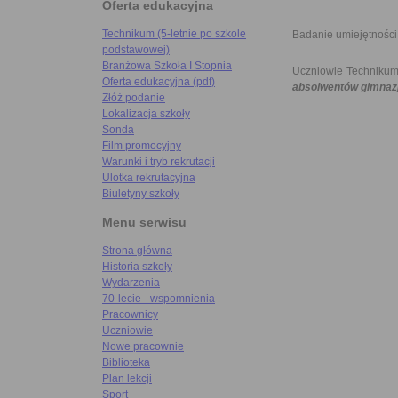
Oferta edukacyjna
Technikum (5-letnie po szkole
Badanie umiejętności
podstawowej)
Branżowa Szkoła I Stopnia
Uczniowie Technikum
Oferta edukacyjna (pdf)
absolwentów gimnaz
Złóż podanie
Lokalizacja szkoły
Sonda
Film promocyjny
Warunki i tryb rekrutacji
Ulotka rekrutacyjna
Biuletyny szkoły
Menu serwisu
Strona główna
Historia szkoły
Wydarzenia
70-lecie - wspomnienia
Pracownicy
Uczniowie
Nowe pracownie
Biblioteka
Plan lekcji
Sport