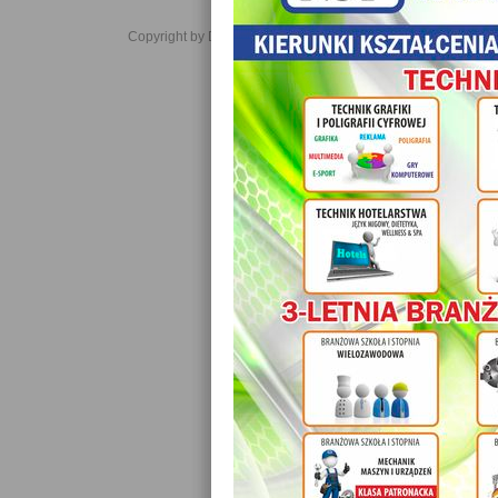
Copyright by Daniel JabĹoĹski 2006-2021. All rights reserved