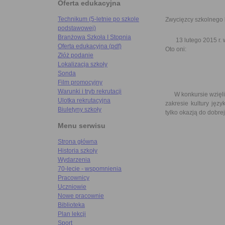
Oferta edukacyjna
Technikum (5-letnie po szkole
Zwycięzcy szkolnego 
podstawowej)
Branżowa Szkoła I Stopnia
13 lutego 2015 r. w
Oferta edukacyjna (pdf)
Oto oni:
Złóż podanie
Lokalizacja szkoły
Sonda
Film promocyjny
Warunki i tryb rekrutacji
W konkursie wzięli u
Ulotka rekrutacyjna
zakresie kultury jęz
Biuletyny szkoły
tylko okazją do dobrej
Menu serwisu
Strona główna
Historia szkoły
Wydarzenia
70-lecie - wspomnienia
Pracownicy
Uczniowie
Nowe pracownie
Biblioteka
Plan lekcji
Sport