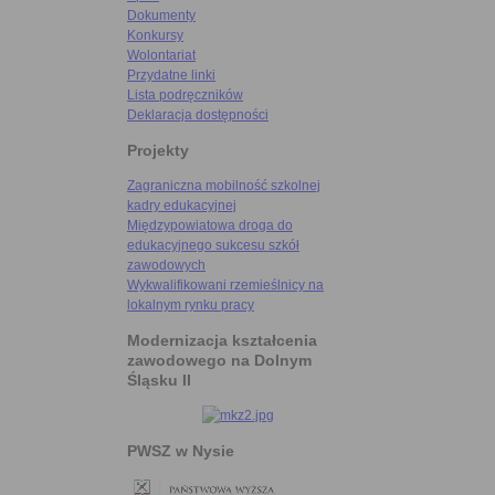
Dokumenty
Konkursy
Wolontariat
Przydatne linki
Lista podręczników
Deklaracja dostępności
Projekty
Zagraniczna mobilność szkolnej
kadry edukacyjnej
Międzypowiatowa droga do
edukacyjnego sukcesu szkół
zawodowych
Wykwalifikowani rzemieślnicy na
lokalnym rynku pracy
Modernizacja kształcenia
zawodowego na Dolnym
Śląsku II
PWSZ w Nysie