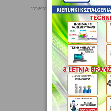
Copyright by Daniel JabĹoĹski 2006-2021. All rights reserved