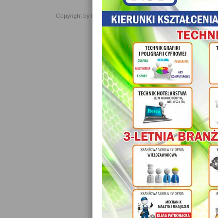
Copyright by Daniel JabĹoĹski 2006-2021. All rights reserved