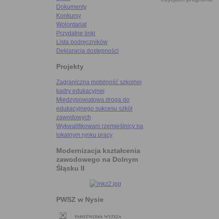
Dokumenty
Konkursy
Wolontariat
Przydatne linki
Lista podręczników
Deklaracja dostępności
Projekty
Zagraniczna mobilność szkolnej
kadry edukacyjnej
Międzypowiatowa droga do
edukacyjnego sukcesu szkół
zawodowych
Wykwalifikowani rzemieślnicy na
lokalnym rynku pracy
Modernizacja kształcenia
zawodowego na Dolnym
Śląsku II
PWSZ w Nysie