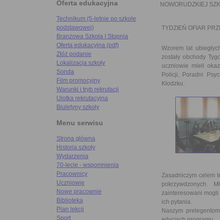
Oferta edukacyjna
NOWORUDZKIEJ SZK
Technikum (5-letnie po szkole
podstawowej)
TYDZIEŃ OFIAR PR
Branżowa Szkoła I Stopnia
Oferta edukacyjna (pdf)
Wzorem lat ubiegły
Złóż podanie
zostały obchody Tyg
Lokalizacja szkoły
uczniowie mieli okaz
Sonda
Policji, Poradni P
Film promocyjny
Kłodzku.
Warunki i tryb rekrutacji
Ulotka rekrutacyjna
Biuletyny szkoły
Menu serwisu
Strona główna
Historia szkoły
Wydarzenia
70-lecie - wspomnienia
Pracownicy
Zasadniczym celem te
Uczniowie
pokrzywdzonych. M
Nowe pracownie
zainteresowani mogli 
Biblioteka
ich pytania.
Plan lekcji
Naszym prelegentom 
Sport
edycjach programu.