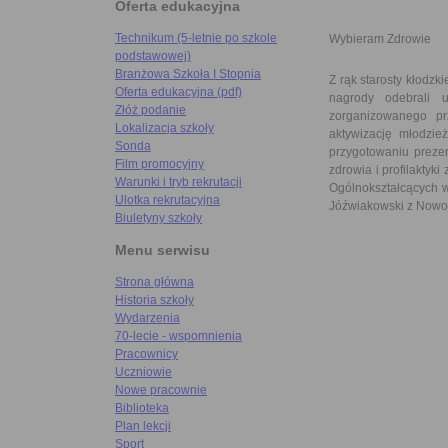
Oferta edukacyjna
Technikum (5-letnie po szkole
Wybieram Zdrowie
podstawowej)
Branżowa Szkoła I Stopnia
Z rąk starosty kłodzk
Oferta edukacyjna (pdf)
nagrody odebrali 
Złóż podanie
zorganizowanego pr
Lokalizacja szkoły
aktywizację młodzie
Sonda
przygotowaniu prezen
Film promocyjny
zdrowia i profilaktyk
Warunki i tryb rekrutacji
Ogólnokształcących w
Ulotka rekrutacyjna
Jóźwiakowski z Nowor
Biuletyny szkoły
Menu serwisu
Strona główna
Historia szkoły
Wydarzenia
70-lecie - wspomnienia
Pracownicy
Uczniowie
Nowe pracownie
Biblioteka
Plan lekcji
Sport