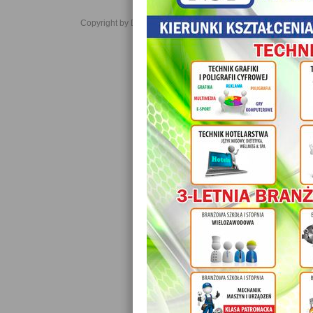
Copyright by Daniel JabĹoĹski 2006-2021. All rights reserved