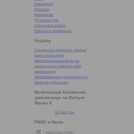
Dokumenty
Konkursy
Wolontariat
Przydatne linki
Lista podręczników
Deklaracja dostępności
Projekty
Zagraniczna mobilność szkolnej
kadry edukacyjnej
Międzypowiatowa droga do
edukacyjnego sukcesu szkół
zawodowych
Wykwalifikowani rzemieślnicy na
lokalnym rynku pracy
Modernizacja kształcenia
zawodowego na Dolnym
Śląsku II
PWSZ w Nysie