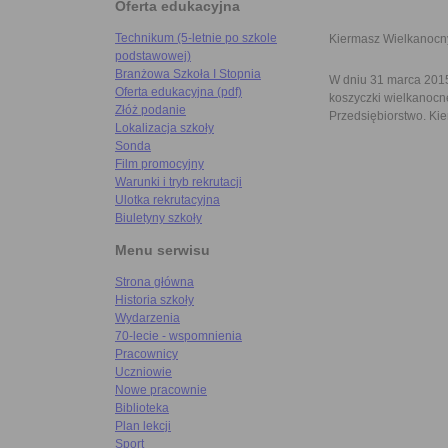
Oferta edukacyjna
Technikum (5-letnie po szkole
Kiermasz Wielkanocn
podstawowej)
Branżowa Szkoła I Stopnia
W dniu 31 marca 2015
Oferta edukacyjna (pdf)
koszyczki wielkanocn
Złóż podanie
Przedsiębiorstwo. Ki
Lokalizacja szkoły
Sonda
Film promocyjny
Warunki i tryb rekrutacji
Ulotka rekrutacyjna
Biuletyny szkoły
Menu serwisu
Strona główna
Historia szkoły
Wydarzenia
70-lecie - wspomnienia
Pracownicy
Uczniowie
Nowe pracownie
Biblioteka
Plan lekcji
Sport