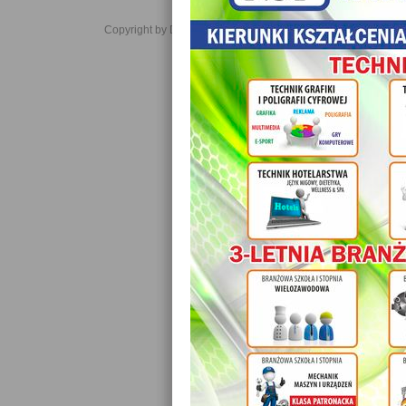
Copyright by Daniel JabĹoĹski 2006-2021. All rights reserved