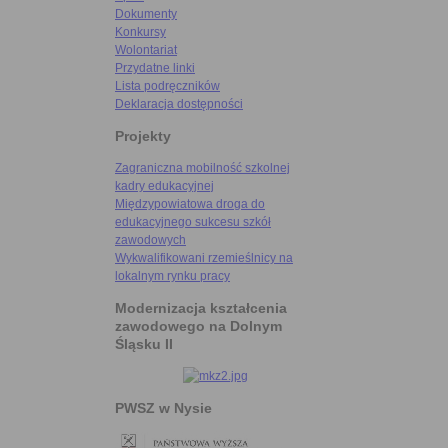
Dokumenty
Konkursy
Wolontariat
Przydatne linki
Lista podręczników
Deklaracja dostępności
Projekty
Zagraniczna mobilność szkolnej
kadry edukacyjnej
Międzypowiatowa droga do
edukacyjnego sukcesu szkół
zawodowych
Wykwalifikowani rzemieślnicy na
lokalnym rynku pracy
Modernizacja kształcenia
zawodowego na Dolnym
Śląsku II
PWSZ w Nysie