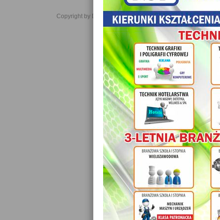
Copyright by Daniel JabĹoĹski 2006-2021. All rights reserved