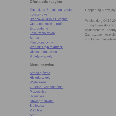
Oferta edukacyjna
Technikum (5-letnie po szkole
Happening "Zerwijm
podstawowej)
Branżowa Szkoła I Stopnia
W niedzielę 04.10.20
Oferta edukacyjna (pdf)
zgodą Burmistrza Now
Złóż podanie
wydarzeniem koord
Lokalizacja szkoły
Zapraszamy wszystki
Sonda
spotkania przewidzia
Film promocyjny
Warunki i tryb rekrutacji
Ulotka rekrutacyjna
Biuletyny szkoły
Menu serwisu
Strona główna
Historia szkoły
Wydarzenia
70-lecie - wspomnienia
Pracownicy
Uczniowie
Nowe pracownie
Biblioteka
Plan lekcji
Sport