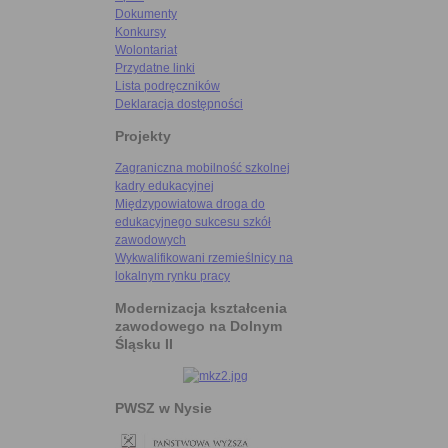
Dokumenty
Konkursy
Wolontariat
Przydatne linki
Lista podręczników
Deklaracja dostępności
Projekty
Zagraniczna mobilność szkolnej
kadry edukacyjnej
Międzypowiatowa droga do
edukacyjnego sukcesu szkół
zawodowych
Wykwalifikowani rzemieślnicy na
lokalnym rynku pracy
Modernizacja kształcenia
zawodowego na Dolnym
Śląsku II
PWSZ w Nysie