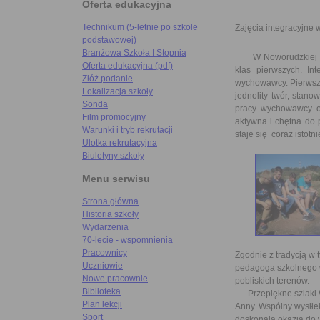
Oferta edukacyjna
Technikum (5-letnie po szkole
Zajęcia integracyjne
podstawowej)
Branżowa Szkoła I Stopnia
W Noworudzkiej Szko
Oferta edukacyjna (pdf)
klas pierwszych. I
Złóż podanie
wychowawcy. Pierwsze
Lokalizacja szkoły
jednolity twór, stano
Sonda
pracy wychowawcy o
Film promocyjny
aktywna i chętna do 
Warunki i tryb rekrutacji
staje się coraz istot
Ulotka rekrutacyjna
Biuletyny szkoły
Menu serwisu
Strona główna
Historia szkoły
Wydarzenia
70-lecie - wspomnienia
Pracownicy
Zgodnie z tradycją w 
Uczniowie
pedagoga szkolnego w
Nowe pracownie
pobliskich terenów.
Biblioteka
Przepiękne szlaki W
Plan lekcji
Anny. Wspólny wysiłek
Sport
doskonałą okazją do