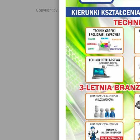
Copyright by Daniel JabĹoĹski 2006-2021. All rights reserved