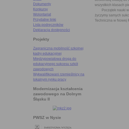
Dokumenty
wszystkich klasach pi
Konkursy
Początek nauki w no
Wolontariat
życzymy samych sukce
Przydatne linki
Techniczna w Nowej 
Lista podręczników
Deklaracja dostępności
Projekty
Zagraniczna mobilność szkolnej
kadry edukacyjnej
Międzypowiatowa droga do
edukacyjnego sukcesu szkół
zawodowych
Wykwalifikowani rzemieślnicy na
lokalnym rynku pracy
Modernizacja kształcenia
zawodowego na Dolnym
Śląsku II
PWSZ w Nysie