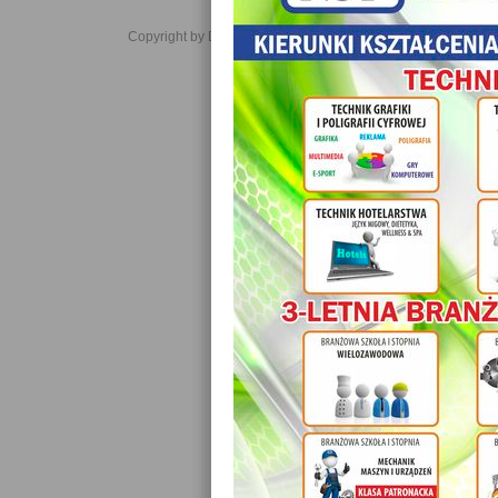
Copyright by Daniel JabĹoĹski 2006-2021. All rights reserved