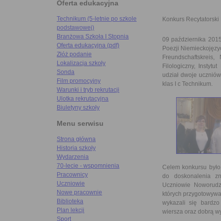
Oferta edukacyjna
Technikum (5-letnie po szkole
Konkurs Recytatorski
podstawowej)
Branżowa Szkoła I Stopnia
09 października 2015
Oferta edukacyjna (pdf)
Poezji Niemieckojęzyc
Złóż podanie
Freundschaftskreis
Lokalizacja szkoły
Filologiczny, Instyt
Sonda
udział dwoje uczniów 
Film promocyjny
klas I c Technikum.
Warunki i tryb rekrutacji
Ulotka rekrutacyjna
Biuletyny szkoły
Menu serwisu
Strona główna
Historia szkoły
Wydarzenia
70-lecie - wspomnienia
Celem konkursu było 
Pracownicy
do doskonalenia zna
Uczniowie
Uczniowie Noworudzk
Nowe pracownie
których przygotowywal
Biblioteka
wykazali się bardzo
Plan lekcji
wiersza oraz dobrą wy
Sport