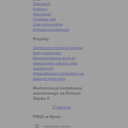
Dokumenty
Konkursy
Wolontariat
Przydatne linki
Lista podręczników
Deklaracja dostępności
Projekty
Zagraniczna mobilność szkolnej
kadry edukacyjnej
Międzypowiatowa droga do
edukacyjnego sukcesu szkół
zawodowych
Wykwalifikowani rzemieślnicy na
lokalnym rynku pracy
Modernizacja kształcenia
zawodowego na Dolnym
Śląsku II
PWSZ w Nysie