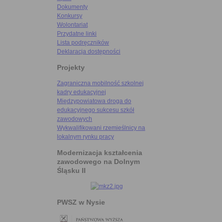
Dokumenty
Konkursy
Wolontariat
Przydatne linki
Lista podręczników
Deklaracja dostępności
Projekty
Zagraniczna mobilność szkolnej
kadry edukacyjnej
Międzypowiatowa droga do
edukacyjnego sukcesu szkół
zawodowych
Wykwalifikowani rzemieślnicy na
lokalnym rynku pracy
Modernizacja kształcenia
zawodowego na Dolnym
Śląsku II
PWSZ w Nysie