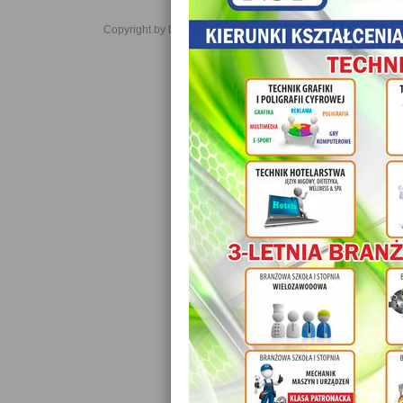
Copyright by Daniel JabĹoĹski 2006-2021. All rights reserved