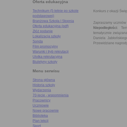
Oferta edukacyjna
Technikum (5-letnie po szkole
Konkurs z okazji Świę
podstawowej)
Branżowa Szkoła I Stopnia
Zapraszamy uczniów N
Oferta edukacyjna (pdf)
Niepodległości
. Tem
Złóż podanie
tematycznie związan
Lokalizacja szkoły
Daniela Jabłońskieg
Sonda
Przewidziane nagrod
Film promocyjny
Warunki i tryb rekrutacji
Ulotka rekrutacyjna
Biuletyny szkoły
Menu serwisu
Strona główna
Historia szkoły
Wydarzenia
70-lecie - wspomnienia
Pracownicy
Uczniowie
Nowe pracownie
Biblioteka
Plan lekcji
Sport