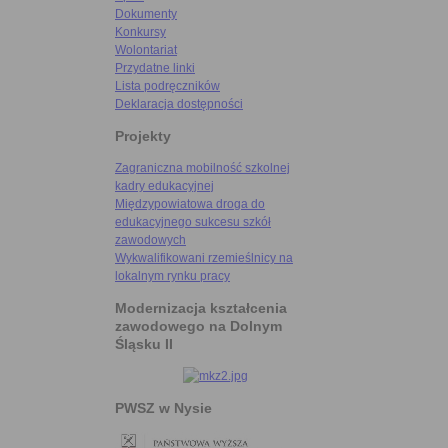
Dokumenty
Konkursy
Wolontariat
Przydatne linki
Lista podręczników
Deklaracja dostępności
Projekty
Zagraniczna mobilność szkolnej
kadry edukacyjnej
Międzypowiatowa droga do
edukacyjnego sukcesu szkół
zawodowych
Wykwalifikowani rzemieślnicy na
lokalnym rynku pracy
Modernizacja kształcenia
zawodowego na Dolnym
Śląsku II
PWSZ w Nysie