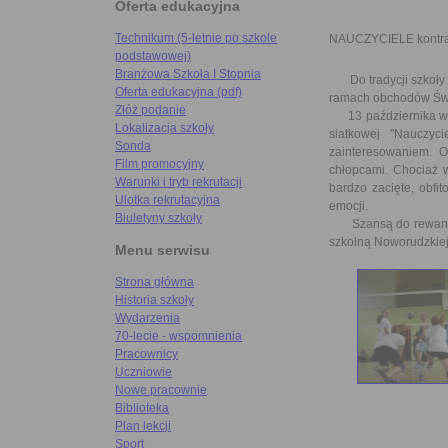
Oferta edukacyjna
Technikum (5-letnie po szkole
NAUCZYCIELE kontr
podstawowej)
Branżowa Szkoła I Stopnia
Do tradycji szkoły w
Oferta edukacyjna (pdf)
ramach obchodów Świ
Złóż podanie
13 października w sa
Lokalizacja szkoły
siatkowej "Nauczyc
Sonda
zainteresowaniem. O
Film promocyjny
chłopcami. Chociaż w
Warunki i tryb rekrutacji
bardzo zacięte, obfi
Ulotka rekrutacyjna
emocji.
Biuletyny szkoły
Szansą do rewanżu bę
szkolną Noworudzkiej
Menu serwisu
Strona główna
Historia szkoły
Wydarzenia
70-lecie - wspomnienia
Pracownicy
Uczniowie
Nowe pracownie
Biblioteka
Plan lekcji
Sport