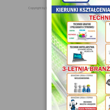
Copyright by Daniel JabĹoĹski 2006-2021. All rights reserved