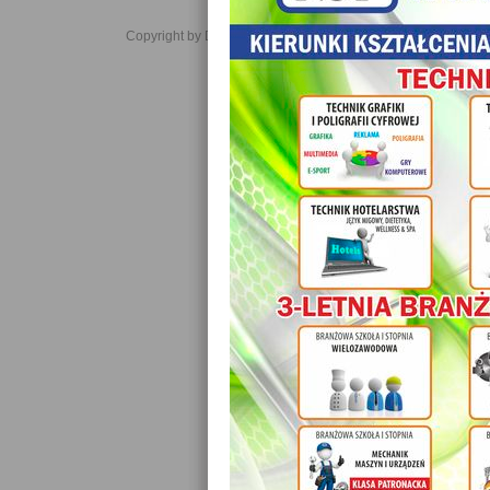
Copyright by Daniel JabĹoĹski 2006-2021. All rights reserved