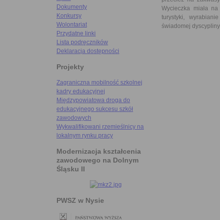
Dokumenty
Wycieczka miała na 
Konkursy
turystyki, wyrabian
Wolontariat
świadomej dyscypliny 
Przydatne linki
Lista podręczników
Deklaracja dostępności
Projekty
Zagraniczna mobilność szkolnej
kadry edukacyjnej
Międzypowiatowa droga do
edukacyjnego sukcesu szkół
zawodowych
Wykwalifikowani rzemieślnicy na
lokalnym rynku pracy
Modernizacja kształcenia
zawodowego na Dolnym
Śląsku II
PWSZ w Nysie