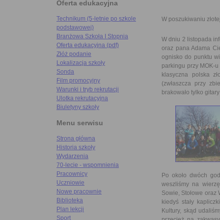
Oferta edukacyjna
Technikum (5-letnie po szkole
W poszukiwaniu złotej, 
podstawowej)
Branżowa Szkoła I Stopnia
W dniu 2 listopada i
Oferta edukacyjna (pdf)
oraz pana Adama Cie
Złóż podanie
ognisko do punktu w
Lokalizacja szkoły
parkingu przy MOK-u 
Sonda
klasyczna polska z
Film promocyjny
(zwłaszcza przy zbi
Warunki i tryb rekrutacji
brakowało tylko gitary
Ulotka rekrutacyjna
Biuletyny szkoły
Menu serwisu
Strona główna
Historia szkoły
Wydarzenia
70-lecie - wspomnienia
Pracownicy
Po około dwóch god
Uczniowie
weszliśmy na wierzę
Nowe pracownie
Sowie, Stołowe oraz 
Biblioteka
kiedyś stały kaplicz
Plan lekcji
Kultury, skąd udaliś
Sport
przecież na zakwas