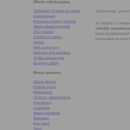
Oferta edukacyjna
Technikum (5-letnie po szkole
Tydzień tosta - pomóż
podstawowej)
Branżowa Szkoła I Stopnia
W związku z zaanga
Oferta edukacyjna (pdf)
chorobą nowotworo
Złóż podanie
będą przygotowywal
Lokalizacja szkoły
przekazane na rzecz 
Sonda
Film promocyjny
Warunki i tryb rekrutacji
Ulotka rekrutacyjna
Biuletyny szkoły
Menu serwisu
Strona główna
Historia szkoły
Wydarzenia
70-lecie - wspomnienia
Pracownicy
Uczniowie
Nowe pracownie
Biblioteka
Plan lekcji
Sport