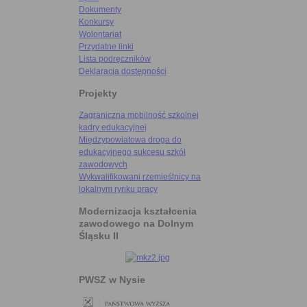
Dokumenty
Konkursy
Wolontariat
Przydatne linki
Lista podręczników
Deklaracja dostępności
Projekty
Zagraniczna mobilność szkolnej
kadry edukacyjnej
Międzypowiatowa droga do
edukacyjnego sukcesu szkół
zawodowych
Wykwalifikowani rzemieślnicy na
lokalnym rynku pracy
Modernizacja kształcenia
zawodowego na Dolnym
Śląsku II
PWSZ w Nysie