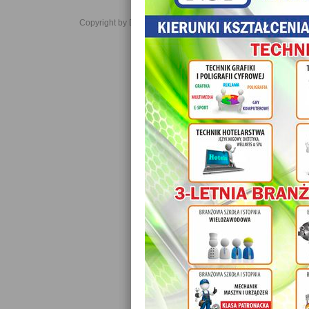
Copyright by Daniel JabĹoĹski 2006-2021. All rights reserved