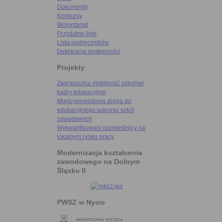
Dokumenty
Konkursy
Wolontariat
Przydatne linki
Lista podręczników
Deklaracja dostępności
Projekty
Zagraniczna mobilność szkolnej
kadry edukacyjnej
Międzypowiatowa droga do
edukacyjnego sukcesu szkół
zawodowych
Wykwalifikowani rzemieślnicy na
lokalnym rynku pracy
Modernizacja kształcenia
zawodowego na Dolnym
Śląsku II
PWSZ w Nysie