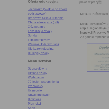
Oferta edukacyjna
prawa w pracy
Technikum (5-letnie po szkole
podstawowej)
Konkurs Państwowej 
Branżowa Szkoła I Stopnia
Oferta edukacyjna (pdf)
Dwoje zwycięzców et
Złóż podanie
etapie regionalnym 
Lokalizacja szkoły
Inspekcji Pracy we 
Sonda
2 c godnie reprezento
Film promocyjny
Warunki i tryb rekrutacji
Ulotka rekrutacyjna
Biuletyny szkoły
Menu serwisu
Strona główna
Historia szkoły
Wydarzenia
70-lecie - wspomnienia
Pracownicy
Uczniowie
Nowe pracownie
Biblioteka
Plan lekcji
Sport