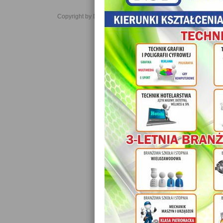
Copyright by Daniel JabĹoĹski 2006-2021. All rights reserved