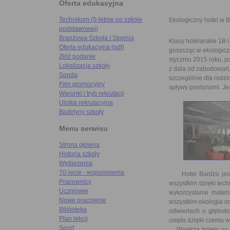
Oferta edukacyjna
Technikum (5-letnie po szkole
Ekologiczny hotel w B
podstawowej)
Branżowa Szkoła I Stopnia
Klasy hotelarskie 1B 
Oferta edukacyjna (pdf)
goszcząc w ekologiczn
Złóż podanie
styczniu 2015 roku, 
Lokalizacja szkoły
z dala od zabudowań, 
Sonda
szczególnie dla rodzi
Film promocyjny
spływy pontonami. Je
Warunki i tryb rekrutacji
Ulotka rekrutacyjna
Biuletyny szkoły
Menu serwisu
Strona główna
Historia szkoły
Wydarzenia
70-lecie - wspomnienia
Hotel Bardzo jest 
Pracownicy
wszystkim dzięki tech
Uczniowie
wykorzystanie materi
Nowe pracownie
wszystkim ekologia or
Biblioteka
odwiertach o głębok
Plan lekcji
ciepła dzięki czemu w 
Sport
Wnętrza hotelu są pr