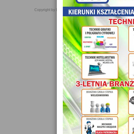
Copyright by Daniel JabĹoĹski 2006-2021. All rights reserved