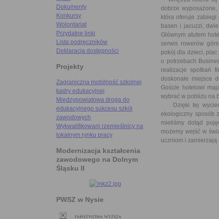
Dokumenty
dobrze wyposażone, 
Konkursy
która oferuje zabiegi 
Wolontariat
basen i jacuzzi, dwi
Przydatne linki
Głównym atutem hotel
Lista podręczników
serwis rowerów górs
Deklaracja dostępności
pokój dla dzieci, pla
o potrzebach Busines
Projekty
realizacje spotkań f
doskonałe miejsce do
Zagraniczna mobilność szkolnej
Goście hotelowi maj
kadry edukacyjnej
wybrać w pobliżu na 
Międzypowiatowa droga do
Dzięki tej wyciecz
edukacyjnego sukcesu szkół
ekologiczny sposób 
zawodowych
mieliśmy dotąd poję
Wykwalifikowani rzemieślnicy na
możemy wejść w świat
lokalnym rynku pracy
uczniom i zamierzają 
Modernizacja kształcenia
zawodowego na Dolnym
Śląsku II
PWSZ w Nysie