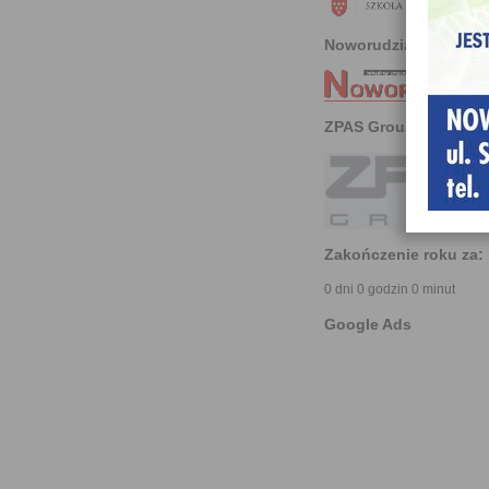
Noworudzianin
ZPAS Group
Zakończenie roku za:
0 dni 0 godzin 0 minut
Google Ads