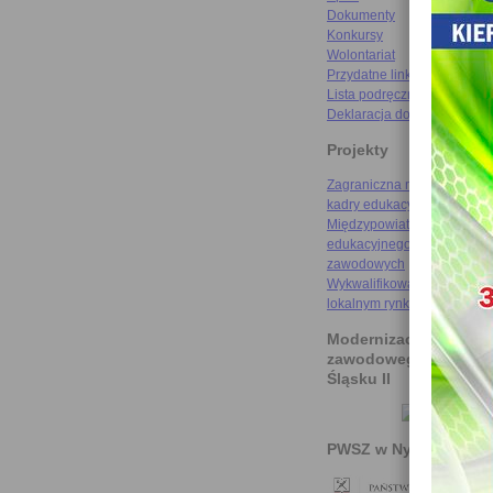
Dokumenty
Konkursy
Wolontariat
Przydatne linki
Lista podręczników
Deklaracja dostępności
Projekty
Zagraniczna mobilność szk
kadry edukacyjnej
Międzypowiatowa droga do
edukacyjnego sukcesu szkó
zawodowych
Wykwalifikowani rzemieślni
lokalnym rynku pracy
Modernizacja kształce
zawodowego na Doln
Śląsku II
PWSZ w Nysie