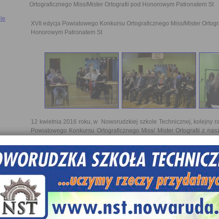
Ortograficznego Miss/Mister Ortografii pod Honorowym Patronatem St
le
XVII edycja Powiatowego Konkursu Ortograficznego Miss/Mister Ortogra
Honorowym Patronatem St
12 kwietnia 2016 roku, w Noworudzkiej szkole Technicznej, kolejny r
Powiatowego Konkursu Ortograficznego Miss/ Mister Ortografii z na
ortograficznymi tekstem. Jak zawsze świetnie przygotowani przez swo
języka polskiego z gimnazjów i szkół średnich powiatu kłodzkiego świ
horrendalnym miszmaszem” panującym w dyktandzie i bez większyc
końca. Uczestnikom kibicowali honorowi goście konkursu:
Tomasz Kiliński
– Burmistrz Miasta Nowa Ruda
Anetta Kościuk
– Dyrektor Wydziału Oświaty Starostwa Kłodzkiego
Izabela Słowek-
Chorób
– Kierownik Referatu Oświaty i Spraw Społec
Leszek Wójcik
– Naczelnik Wydziału Infrastruktury Społecznej Urzęd
Dorota Ręczkowska
– Dyrektor Powiatowego Centrum Doradztwa I P
Psychologiczno-Pedagogicznego w Kłodzku