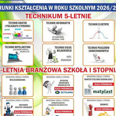
Bartosz Bukała
– przedstawiciel Państwowej Wyższej Szkoły Zawodo
W konkursie wzięło udział 18 uczestników z gimnazjów i szkół po
szkoła mogła wytypować jednego kandydata).
Laureaci z gimnazjum:
miejsce
Ewa Dobrzycka
z Powiatowego Gimnazjum Dwujęzycz
(Chrobry)
olnej
miejsce
Karolina Jaśnikowska
z Gimnazjum nr 2 w Nowej Rud
miejsce
Aneta Klimczak
z Gimnazjum w Zespole Szkół Ogólnok
ł
Laureaci ze szkół ponadgimnazjalnych:
cy na
miejsce
Aleksandra Snopkowska
z Liceum Ogólnokształcąceg
miejsce
Kacper Szwiec
z Liceum Ogólnokształcącego im. B. 
miejsce
Zuzanna Sinicka
z Liceum Ogólnokształcącego im. H.
nia
Rudzie
ym
Bardzo dziękujemy sponsorom za pomoc w zakupie nagród:
Panu Maciejowi Awiżeniowi Staroście Powiatu Kłodzkiego
Panu Tomaszowi Kilińskiemu Burmistrzowi Miasta Nowa Ruda
Pani Adriannie Mierzejewskiej Wójtowi Gminy Nowa Ruda
Panu Ryszardowi Rzeczyckiemu Prezesowi Zakładu Wodociągów i 