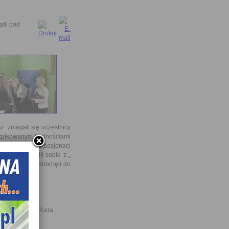
fii pod
az zmagali się uczestnicy
szpikowanym trudnościami
ich nauczycieli pasjonaci
etnie poradzili sobie z „
h problemów dobrnęli do
znych
u Miasta Nowa Ruda
oradnictwa