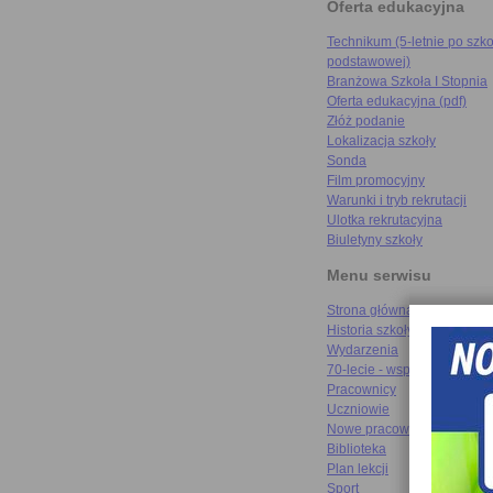
Oferta edukacyjna
Technikum (5-letnie po szko
podstawowej)
Branżowa Szkoła I Stopnia
Oferta edukacyjna (pdf)
Złóż podanie
Lokalizacja szkoły
Sonda
Film promocyjny
Warunki i tryb rekrutacji
Ulotka rekrutacyjna
Biuletyny szkoły
Menu serwisu
Strona główna
Historia szkoły
Wydarzenia
70-lecie - wspomnienia
Pracownicy
Uczniowie
Nowe pracownie
Biblioteka
Plan lekcji
Sport