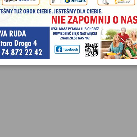
Panu Jerzemu Dudzikowi Prezesowi "Agroreg" Nowa Ruda
Organizatorzy:
Beata Skibińska
Elżbieta Szuba
Renata Kowalska
Weronika Gąska