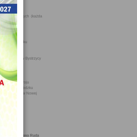
wej W Nysie
nadgimnazjalnych (każda
nego w Kłodzku
zie
ształcacych w Bystrzycy
o w Lądku Zdroju
Chrobrego w Kłodzku
 Sienkiewicza w Nowej
Kanalizacji Nowa Ruda