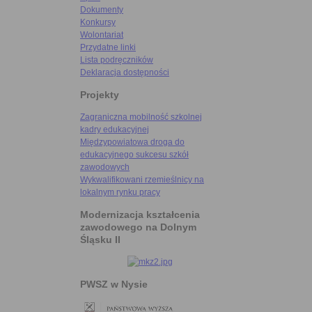
Dokumenty
Konkursy
Wolontariat
Przydatne linki
Lista podręczników
Deklaracja dostępności
Projekty
Zagraniczna mobilność szkolnej
kadry edukacyjnej
Międzypowiatowa droga do
edukacyjnego sukcesu szkół
zawodowych
Wykwalifikowani rzemieślnicy na
lokalnym rynku pracy
Modernizacja kształcenia
zawodowego na Dolnym
Śląsku II
PWSZ w Nysie