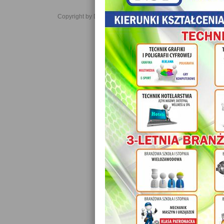
Copyright by Daniel JabĹoĹski 2006-2021. All rights reserved