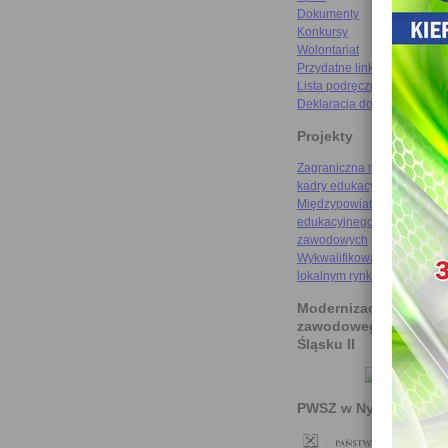
Dokumenty
Konkursy
Wolontariat
Przydatne linki
Lista podręczników
Deklaracja dostępności
Projekty
Zagraniczna mobilność szk
kadry edukacyjnej
Międzypowiatowa droga do
edukacyjnego sukcesu szkó
zawodowych
Wykwalifikowani rzemieślni
lokalnym rynku pracy
Modernizacja kształce
zawodowego na Doln
Śląsku II
PWSZ w Nysie