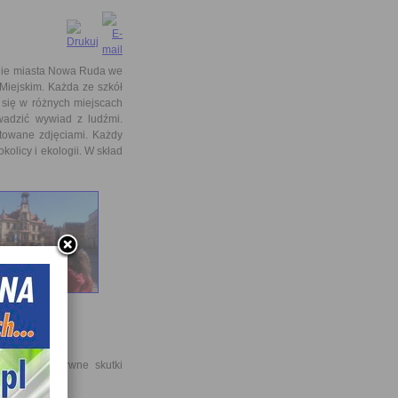
enie miasta Nowa Ruda we
Miejskim. Każda ze szkół
 się w różnych miejscach
wadzić wywiad z ludźmi.
towane zdjęciami. Każdy
kolicy i ekologii. W skład
in;
 jakie negatywne skutki
ja ograniczyć.