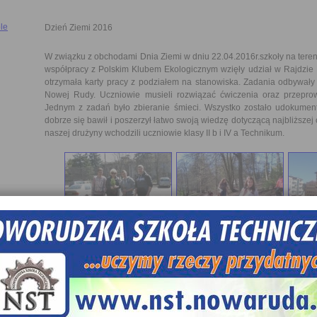
le
Dzień Ziemi 2016
W związku z obchodami Dnia Ziemi w dniu 22.04.2016r.szkoły na ter
współpracy z Polskim Klubem Ekologicznym wzięły udział w Rajdzie 
otrzymała karty pracy z podziałem na stanowiska. Zadania odbywały
Nowej Rudy. Uczniowie musieli rozwiązać ćwiczenia oraz przepro
Jednym z zadań było zbieranie śmieci. Wszystko zostało udokumen
dobrze się bawił i poszerzył łatwo swoją wiedzę dotyczącą najbliższej o
naszej drużyny wchodzili uczniowie klasy II b i IV a Technikum.
Drużyny które zgłosiły się do rajdu pod opieką opiekunów musiały:
- umieć posługiwać się mapą i kompasem, kluczem do oznaczania rośl
- znać historię Dnia Ziemi;
- potrafić wyjaśnić treść skrótów: OZE, ZSEiE, PET;
- wiedzieć na czym polega zasada „3R”, czym jest niska emisja,
powoduje i jakie działania indywidualnie i zbiorowo należy podjąć aby 
To była cenna lekcja ekologii.