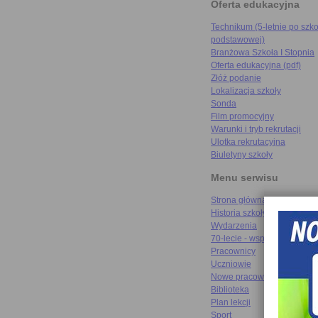
Oferta edukacyjna
Technikum (5-letnie po szko
podstawowej)
Branżowa Szkoła I Stopnia
Oferta edukacyjna (pdf)
Złóż podanie
Lokalizacja szkoły
Sonda
Film promocyjny
Warunki i tryb rekrutacji
Ulotka rekrutacyjna
Biuletyny szkoły
Menu serwisu
Strona główna
Historia szkoły
Wydarzenia
70-lecie - wspomnienia
Pracownicy
Uczniowie
Nowe pracownie
Biblioteka
Plan lekcji
Sport