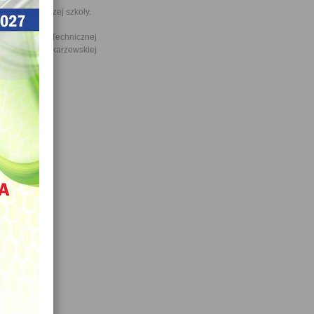
 terenie naszej szkoły.
zkiej Szkoły Technicznej
Agnieszki Łaskarzewskiej