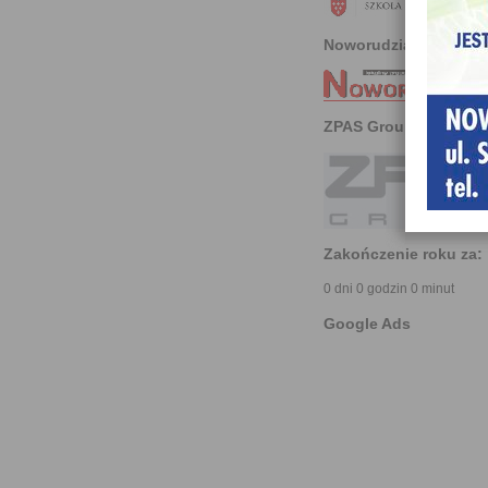
Noworudzianin
ZPAS Group
Zakończenie roku za:
0 dni 0 godzin 0 minut
Google Ads