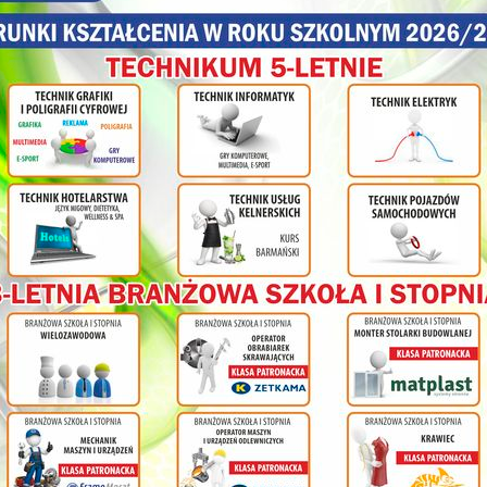
Dzień Ziemi uczciliśmy również symbolicznym posadzeniem drzewek na
Uczniowie Noworud
pod opieką Pani 
olnej
ł
cy na
nia
ym