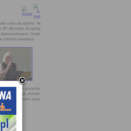
ało nowy rok szkolny. W
8
,
37
i
31
osób). Za zgodą
s dwuzawodowych. Dzięki
 w czterech zawodach.
chnik cyfrowych procesów
 technik logistyk, technik
wolnie wybranym przez