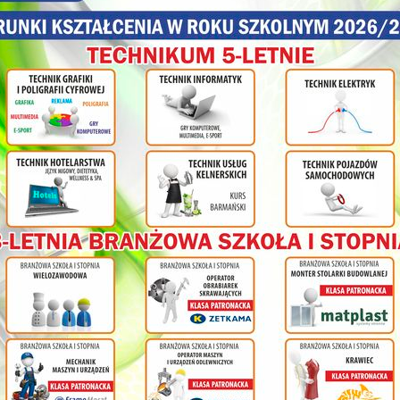
olnej
ł
cy na
nia
ym