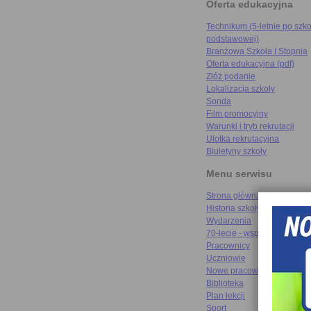
Oferta edukacyjna
Technikum (5-letnie po szko
podstawowej)
Branżowa Szkoła I Stopnia
Oferta edukacyjna (pdf)
Złóż podanie
Lokalizacja szkoły
Sonda
Film promocyjny
Warunki i tryb rekrutacji
Ulotka rekrutacyjna
Biuletyny szkoły
Menu serwisu
Strona główna
Historia szkoły
Wydarzenia
70-lecie - wspomnienia
Pracownicy
Uczniowie
Nowe pracownie
Biblioteka
Plan lekcji
Sport