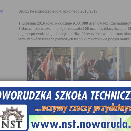
le
Uroczyste rozpoczęcie roku szkolnego 2016/2017
1 września 2016 roku, o godzinie 9.00,
388
uczniów NST zainaugurow
3 klasach pierwszych naukę rozpoczęło
106
uczniów (klasy liczą po
3
organu prowadzącego istnieje możliwość tworzenia w technikum kla
temu w dwóch klasach pierwszych technikum uczniowie podjęli naukę
W całej szkole uczniowie kształcą się w następujących zawodach: te
graficznych, technik elektryk, technik hotelarstwa, technik informatyk,
pojazdów samochodowych oraz w klasach wielozawodowych w do
siebie zawodzie.