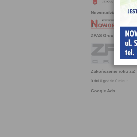
Noworudzianin
ZPAS Group
Zakończenie roku za:
0 dni 0 godzin 0 minut
Google Ads