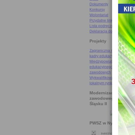
Dokumenty
Konkursy
Wolontariat
Przydatne linki
Lista podręczników
Deklaracja dostępności
Projekty
Zagraniczna mobilność szk
kadry edukacyjnej
Międzypowiatowa droga do
edukacyjnego sukcesu szkó
zawodowych
Wykwalifikowani rzemieślni
lokalnym rynku pracy
Modernizacja kształce
zawodowego na Doln
Śląsku II
PWSZ w Nysie