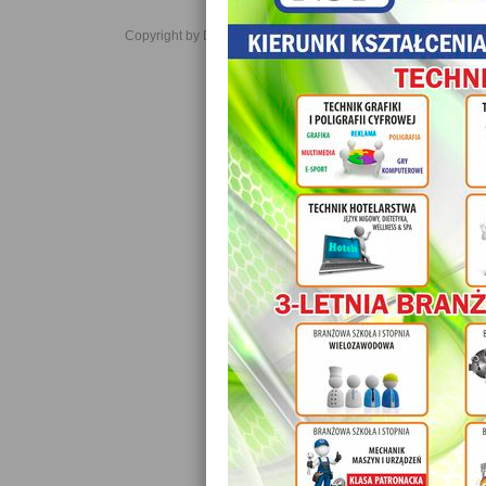
Copyright by Daniel JabĹoĹski 2006-2021. All rights reserved