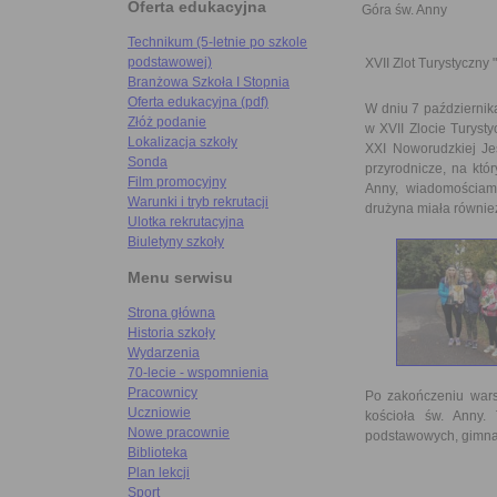
Oferta edukacyjna
Góra św. Anny
Technikum (5-letnie po szkole
podstawowej)
XVII Zlot Turystyczny
Branżowa Szkoła I Stopnia
Oferta edukacyjna (pdf)
W dniu 7 październik
Złóż podanie
w XVII Zlocie Turyst
Lokalizacja szkoły
XXI Noworudzkiej Jes
Sonda
przyrodnicze, na któ
Film promocyjny
Anny, wiadomościami
Warunki i tryb rekrutacji
drużyna miała równie
Ulotka rekrutacyjna
Biuletyny szkoły
Menu serwisu
Strona główna
Historia szkoły
Wydarzenia
70-lecie - wspomnienia
Pracownicy
Po zakończeniu wars
Uczniowie
kościoła św. Anny. 
Nowe pracownie
podstawowych, gimnaz
Biblioteka
Plan lekcji
Sport