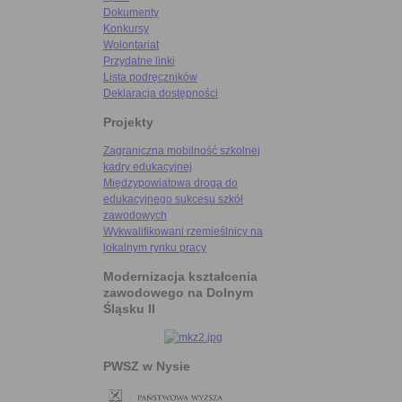
Dokumenty
Konkursy
Wolontariat
Przydatne linki
Lista podręczników
Deklaracja dostępności
Projekty
Zagraniczna mobilność szkolnej
kadry edukacyjnej
Międzypowiatowa droga do
edukacyjnego sukcesu szkół
zawodowych
Wykwalifikowani rzemieślnicy na
lokalnym rynku pracy
Modernizacja kształcenia
zawodowego na Dolnym
Śląsku II
PWSZ w Nysie