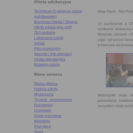
Oferta edukacyjna
Technikum (5-letnie po szkole
Moje Piersi - Mój Pro
podstawowej)
Branżowa Szkoła I Stopnia
10 październik a 2
Oferta edukacyjna (pdf)
spotkanie dziewcząt 
Złóż podanie
Wydziału Zdrowia i 
Lokalizacja szkoły
zajęć był wzrost świ
Sonda
w kierunku wczesnego
Film promocyjny
Warunki i tryb rekrutacji
Ulotka rekrutacyjna
Biuletyny szkoły
Menu serwisu
Strona główna
Historia szkoły
Wydarzenia
Maturzystki miały 
70-lecie - wspomnienia
prezentację multime
Pracownicy
wszystkim miały możl
Uczniowie
Nowe pracownie
Biblioteka
Plan lekcji
Sport