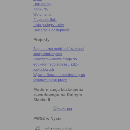
Dokumenty
Konkursy
Wolontariat
Przydatne linki
Lista podręczników
Deklaracja dostępności
Projekty
Zagraniczna mobilność szkolnej
kadry edukacyjnej
Międzypowiatowa droga do
edukacyjnego sukcesu szkół
zawodowych
Wykwalifikowani rzemieślnicy na
lokalnym rynku pracy
Modernizacja kształcenia
zawodowego na Dolnym
Śląsku II
PWSZ w Nysie