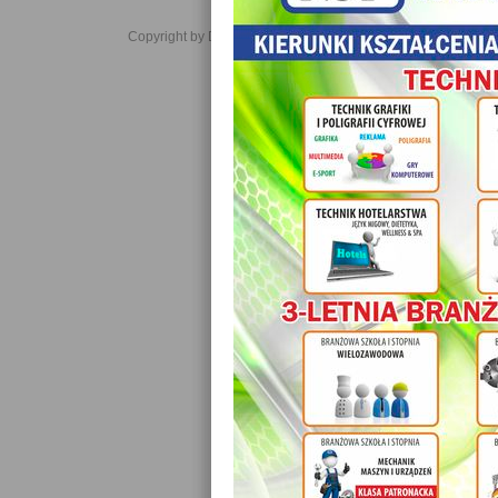
Copyright by Daniel JabĹoĹski 2006-2021. All rights reserved