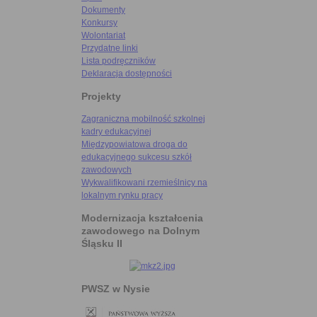
Dokumenty
Konkursy
Wolontariat
Przydatne linki
Lista podręczników
Deklaracja dostępności
Projekty
Zagraniczna mobilność szkolnej
kadry edukacyjnej
Międzypowiatowa droga do
edukacyjnego sukcesu szkół
zawodowych
Wykwalifikowani rzemieślnicy na
lokalnym rynku pracy
Modernizacja kształcenia
zawodowego na Dolnym
Śląsku II
PWSZ w Nysie