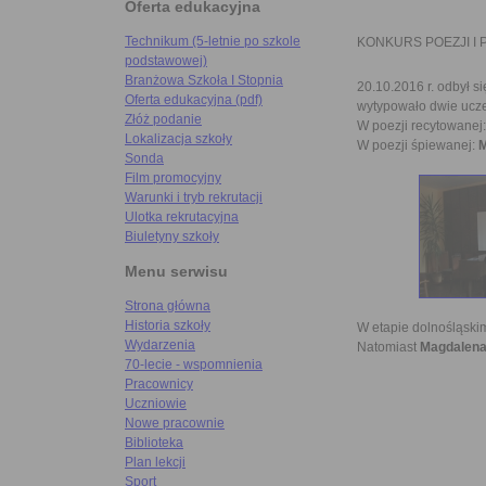
Oferta edukacyjna
Technikum (5-letnie po szkole
KONKURS POEZJI I P
podstawowej)
Branżowa Szkoła I Stopnia
20.10.2016 r. odbył s
Oferta edukacyjna (pdf)
wytypowało dwie ucze
Złóż podanie
W poezji recytowanej
Lokalizacja szkoły
W poezji śpiewanej:
M
Sonda
Film promocyjny
Warunki i tryb rekrutacji
Ulotka rekrutacyjna
Biuletyny szkoły
Menu serwisu
Strona główna
Historia szkoły
W etapie dolnośląskim
Wydarzenia
Natomiast
Magdalena
70-lecie - wspomnienia
Pracownicy
Uczniowie
Nowe pracownie
Biblioteka
Plan lekcji
Sport