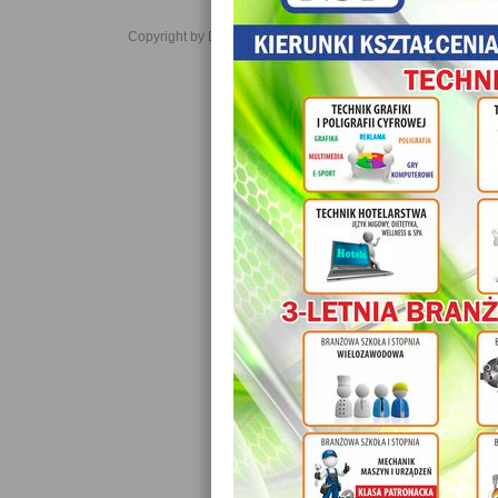
Copyright by Daniel JabĹoĹski 2006-2021. All rights reserved